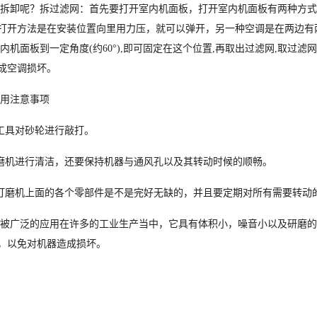
拆卸呢？拆过滤网：首先要打开室内机面板，打开室内机面板有两种方式
打开方法是在安装位置向里用力压，就可以弹开，另一种空调是在两边有
内机面板到一定角度(约60°),即可固定在这个位置,再取出过滤网,取过滤
成空调损坏。
用注意事项
工具对砂轮进行敲打。
磨机进行清洁，还要保持机器与通风孔以及其转动时候的顺畅。
打磨机上面的各个零部件是不是完好无缺的，并且要定期对所有需要转动
被广泛的应用在许多的工业生产当中，它具有体积小，噪音小以及研磨的
，以免对机器造成损坏。