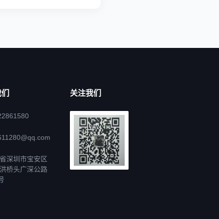
我们
关注我们
22861580
611280@qq.com
省深圳市宝安区
洪桥头广深公路
号