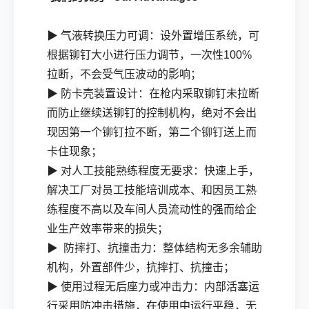
▶ 气液转换压力可调：设外置增压系统，可
根据铆钉大小进行压力调节，一次性
100%
拉断，不会受气压波动的影响；
▶ 防卡壳装置设计：在枪内采取铆钉未拉断
而防止继续送铆钉的控制机构，绝对不会出
现因第一个铆钉拉不断，第二个铆钉送上而
卡住现象；
▶ 对人工技能熟练程度无要求：快速上手，
解决工厂对员工技能培训成本、和因员工熟
练程度不高以及车间人员流动性的强而给企
业生产效率带来的损失；
▶ 防摔打、抗撞击力：整体结构无多余辅助
机构，外置部件少，抗摔打、抗撞击；
▶ 使用过程无后座力或冲击力：内部活塞运
行采用防冲击措施，在使用中运行平稳，无