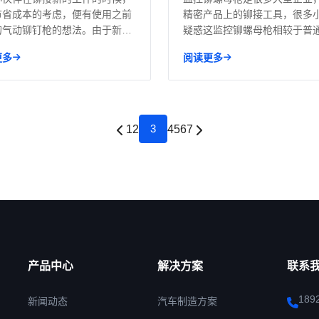
节省成本的考虑，便有使用之前
精密产品上的铆接工具，很多
的气动铆钉枪的想法。由于新工
疑惑这监控铆螺母枪相较于普
.
螺母...
更多
阅读更多
3
1
2
4
5
6
7
产品中心
解决方案
联系
189
新闻动态
汽车制造方案