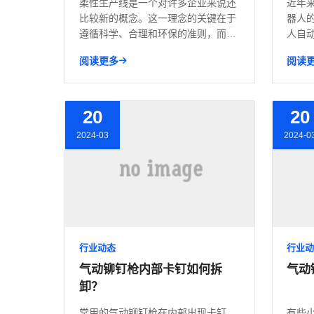
柔性生产线是一个对许多企业来说还
近年
比较新的概念。这一理念的关键在于
器人
遵循科学、合理和环保的准则，而这
人自
些准...
用逐..
阅读更多
阅读
20
20
2024-03
2024-0
行业动态
行业动
气动铆钉枪内部卡钉如何拆
气动
卸？
常用的气动铆钉枪在内部出现卡钉，
有些