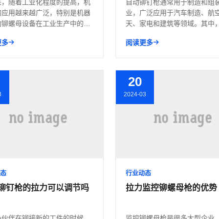
来，随着工业化程度的提高，机
自动铆钉枪通常用于制造和组
的应用越来越广泛，特别是机器
业，广泛应用于汽车制造、航
动铆螺母设备在工业生产中的应
天、家电和建筑等领域。其中
.
铆钉枪在...
更多
阅读更多
20
3
2024-03
态
行业动态
铆钉枪的拉力可以调节吗
拉力监控铆螺母枪的优势
小伙伴在铆接新的工件的时候，
监控铆螺母枪是很多大型企业